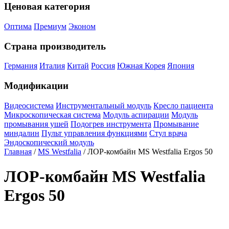
Ценовая категория
Оптима
Премиум
Эконом
Страна производитель
Германия
Италия
Китай
Россия
Южная Корея
Япония
Модификации
Видеосистема
Инструментальный модуль
Кресло пациента
Микроскопическая система
Модуль аспирации
Модуль
промывания ушей
Подогрев инструмента
Промывание
миндалин
Пульт управления функциями
Стул врача
Эндоскопический модуль
Главная
/
MS Westfalia
/ ЛОР-комбайн MS Westfalia Ergos 50
ЛОР-комбайн MS Westfalia
Ergos 50