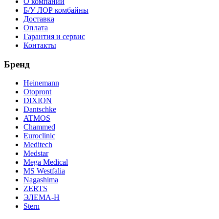
О компании
Б/У ЛОР комбайны
Доставка
Оплата
Гарантия и сервис
Контакты
Бренд
Heinemann
Otopront
DIXION
Dantschke
ATMOS
Chammed
Euroclinic
Meditech
Medstar
Mega Medical
MS Westfalia
Nagashima
ZERTS
ЭЛЕМА-Н
Stern