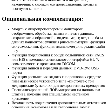
наконечник с кнопкой контроля давления; прямая и
изогнутая канюли
Опциональная комплектация:
Модуль с микропроцессором и монитором:
отображение, обработка, запись и печать данных;
сохранение изображений с видеокамеры; ведение базы
данных пациентов; функция риноманометрии; функция
синусэхоскопии; функция тимпанометрии; режим слайд-
шоу
Функция подключения к общей больничной сети PACS
или HIS с помощью специального интерфейса HL-7,
совместимость с протоколами DICOM
Функция записи и передачи данных: DVD-RW; USB
порты
Функция распыления жидких и порошковых средств:
пневматическое устройство типа «пистолет»; три
медицинские бутылочки для лекарственных препаратов
Специализированный ЛОР-микроскоп на напольном
штативе, колонне или специальном настенном
креплении
Возможность подключения дополнительных источников
освещения: ксеноновая или галогеновая лампа;