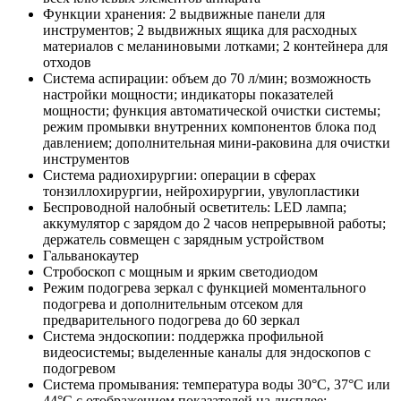
Функции хранения: 2 выдвижные панели для
инструментов; 2 выдвижных ящика для расходных
материалов с меланиновыми лотками; 2 контейнера для
отходов
Система аспирации: объем до 70 л/мин; возможность
настройки мощности; индикаторы показателей
мощности; функция автоматической очистки системы;
режим промывки внутренних компонентов блока под
давлением; дополнительная мини-раковина для очистки
инструментов
Система радиохирургии: операции в сферах
тонзиллохирургии, нейрохирургии, увулопластики
Беспроводной налобный осветитель: LED лампа;
аккумулятор с зарядом до 2 часов непрерывной работы;
держатель совмещен с зарядным устройством
Гальванокаутер
Стробоскоп с мощным и ярким светодиодом
Режим подогрева зеркал с функцией моментального
подогрева и дополнительным отсеком для
предварительного подогрева до 60 зеркал
Система эндоскопии: поддержка профильной
видеосистемы; выделенные каналы для эндоскопов с
подогревом
Система промывания: температура воды 30°С, 37°С или
44°С с отображением показателей на дисплее;