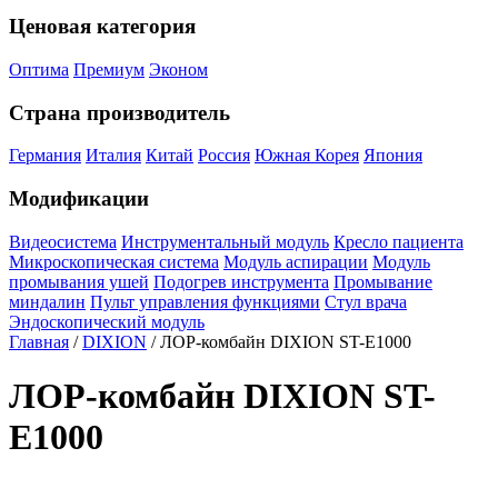
Ценовая категория
Оптима
Премиум
Эконом
Страна производитель
Германия
Италия
Китай
Россия
Южная Корея
Япония
Модификации
Видеосистема
Инструментальный модуль
Кресло пациента
Микроскопическая система
Модуль аспирации
Модуль
промывания ушей
Подогрев инструмента
Промывание
миндалин
Пульт управления функциями
Стул врача
Эндоскопический модуль
Главная
/
DIXION
/ ЛОР-комбайн DIXION ST-E1000
ЛОР-комбайн DIXION ST-
E1000