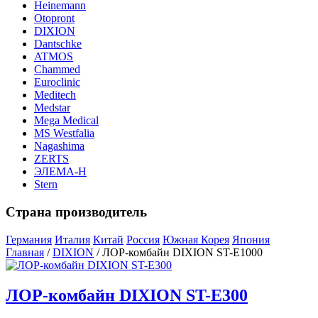
Heinemann
Otopront
DIXION
Dantschke
ATMOS
Chammed
Euroclinic
Meditech
Medstar
Mega Medical
MS Westfalia
Nagashima
ZERTS
ЭЛЕМА-Н
Stern
Страна производитель
Германия
Италия
Китай
Россия
Южная Корея
Япония
Главная
/
DIXION
/ ЛОР-комбайн DIXION ST-E1000
ЛОР-комбайн DIXION ST-E300