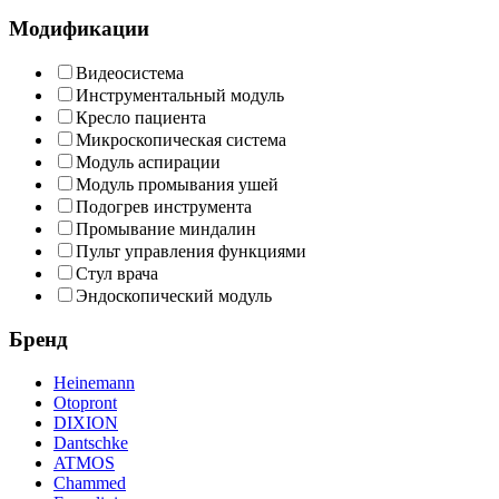
Модификации
Видеосистема
Инструментальный модуль
Кресло пациента
Микроскопическая система
Модуль аспирации
Модуль промывания ушей
Подогрев инструмента
Промывание миндалин
Пульт управления функциями
Стул врача
Эндоскопический модуль
Бренд
Heinemann
Otopront
DIXION
Dantschke
ATMOS
Chammed