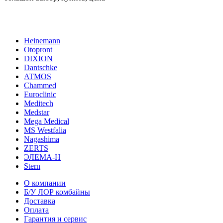
Heinemann
Otopront
DIXION
Dantschke
ATMOS
Chammed
Euroclinic
Meditech
Medstar
Mega Medical
MS Westfalia
Nagashima
ZERTS
ЭЛЕМА-Н
Stern
О компании
Б/У ЛОР комбайны
Доставка
Оплата
Гарантия и сервис