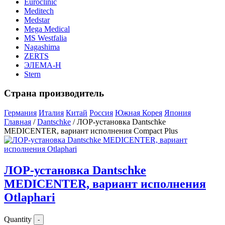
Euroclinic
Meditech
Medstar
Mega Medical
MS Westfalia
Nagashima
ZERTS
ЭЛЕМА-Н
Stern
Страна производитель
Германия
Италия
Китай
Россия
Южная Корея
Япония
Главная
/
Dantschke
/ ЛОР-установка Dantschke
MEDICENTER, вариант исполнения Compact Plus
ЛОР-установка Dantschke
MEDICENTER, вариант исполнения
Otlaphari
Quantity
-