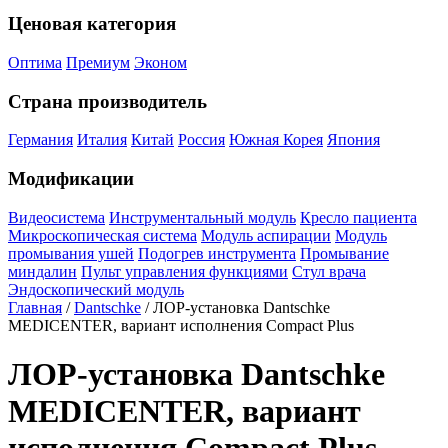
Ценовая категория
Оптима
Премиум
Эконом
Страна производитель
Германия
Италия
Китай
Россия
Южная Корея
Япония
Модификации
Видеосистема
Инструментальный модуль
Кресло пациента
Микроскопическая система
Модуль аспирации
Модуль
промывания ушей
Подогрев инструмента
Промывание
миндалин
Пульт управления функциями
Стул врача
Эндоскопический модуль
Главная
/
Dantschke
/ ЛОР-установка Dantschke
MEDICENTER, вариант исполнения Compact Plus
ЛОР-установка Dantschke
MEDICENTER, вариант